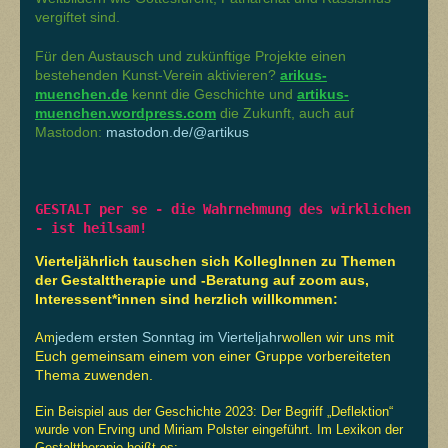
vergiftet sind.
Für den Austausch und zukünftige Projekte einen
bestehenden Kunst-Verein aktivieren?
arikus-
muenchen.de
kennt die Geschichte und
artikus-
muenchen.wordpress.com
die Zukunft, auch auf
Mastodon:
mastodon.de/@artikus
GESTALT per se - die Wahrnehmung des wirklichen 
- ist heilsam!
Vierteljährlich tauschen sich KollegInnen zu Themen
der Gestalttherapie und -Beratung auf zoom aus,
Interessent*innen sind herzlich willkommen:
jedem ersten Sonntag im Vierteljahr
wollen wir uns mit
Am
Euch gemeinsam einem von einer Gruppe vorbereiteten
Thema zuwenden.
Ein Beispiel aus der Geschichte 2023: Der Begriff „Deflektion“
wurde von Erving und Miriam Polster eingeführt. Im Lexikon der
Gestalttherapie heißt es: