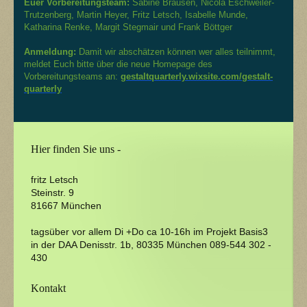
Euer Vorbereitungsteam:
Sabine Brausen, Nicola Eschweiler-
Trutzenberg, Martin Heyer, Fritz Letsch, Isabelle Munde,
Katharina Renke, Margit Stegmair und Frank Böttger
Anmeldung:
Damit wir abschätzen können wer alles teilnimmt,
meldet Euch bitte über die neue Homepage des
Vorbereitungsteams an:
gestaltquarterly.wixsite.com/
gestalt-
quarterly
Hier finden Sie uns -
fritz Letsch
Steinstr.
9
81667
München
tagsüber vor allem Di +Do ca 10-16h im Projekt Basis3
in der DAA Denisstr. 1b, 80335 München 089-544 302 -
430
Kontakt