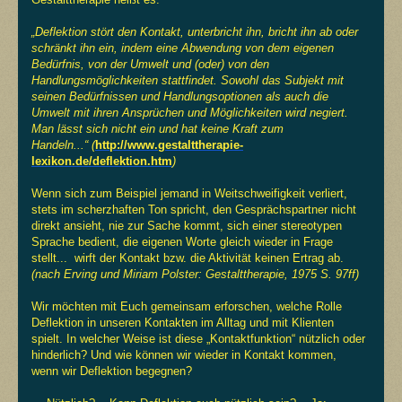
„Deflektion stört den Kontakt, unterbricht ihn, bricht ihn ab oder
schränkt ihn ein, indem eine Abwendung von dem eigenen
Bedürfnis, von der Umwelt und (oder) von den
Handlungsmöglichkeiten stattfindet. Sowohl das Subjekt mit
seinen Bedürfnissen und Handlungsoptionen als auch die
Umwelt mit ihren Ansprüchen und Möglichkeiten wird negiert.
Man lässt sich nicht ein und hat keine Kraft zum
Handeln...“
(
http://www.gestalttherapie-
lexikon.de/deflektion.htm
)
Wenn sich zum Beispiel jemand in Weitschweifigkeit verliert,
stets im scherzhaften Ton spricht, den Gesprächspartner nicht
direkt ansieht, nie zur Sache kommt, sich einer stereotypen
Sprache bedient, die eigenen Worte gleich wieder in Frage
stellt... wirft der Kontakt bzw. die Aktivität keinen Ertrag ab.
(nach Erving und Miriam Polster: Gestalttherapie, 1975
S. 97ff
)
Wir möchten mit Euch gemeinsam erforschen, welche Rolle
Deflektion in unseren Kontakten im Alltag und mit Klienten
spielt. In welcher Weise ist diese „Kontaktfunktion“ nützlich oder
hinderlich? Und wie können wir wieder in Kontakt kommen,
wenn wir Deflektion begegnen?