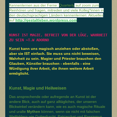
Kennenlernen aus der Ferne:
Quarterly
auf zoom zum
Reinhören und fragen, mitreden und viele Kolleg*innen in
den deutschsprachigen Ländern kennenlernen: Aktuelles
auf
http://gestaltleben.wordpress.com
KUNST IST MAGIE, BEFREIT VON DER LÜGE, WAHRHEIT 
ZU SEIN ~T.W ADORNO
Kunst
kann uns
magisch
anziehen oder abstoßen,
aber sie IST einfach. Sie muss uns nicht beweisen,
Wahrheit zu sein. Magier und Priester brauchen den
Glauben, Künstler brauchen - ebenfalls - eine
Würdigung ihrer Arbeit, die ihnen weitere Arbeit
ermöglicht.
Kunst, Magie und Heilweisen
Das ansprechende oder aufregende an
Kunst
ist der
andere Blick, auch auf ganz alltägliches, der unseren
Blickwinkel verändern kann, wie es auch magische Rituale
und uralte
Mythen
können, wenn sie nicht mit falschen
Weltbildern wie Gottesfurcht, Patriarchat und Rassismus